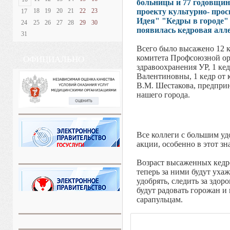
больницы и 77 годовщин
18
19
20
21
22
23
проекту культурно- про
17
Идея" "Кедры в городе"
24
25
26
27
28
29
30
появилась кедровая алле
31
Всего было высажено 12 к
комитета Профсоюзной ор
ОФИЦИАЛЬНО
здравоохранения УР, 1 ке
Валентиновны, 1 кедр от 
В.М. Шестакова, предпри
нашего города.
Все коллеги с большим уд
акции, особенно в этот з
Возраст высаженных кедро
теперь за ними будут уха
удобрять, следить за здор
будут радовать горожан 
cарапульцам.