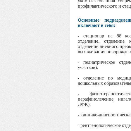
укомплектованная совре
профилактического и стац
Основные подразделе
включают в себя:
- стационар на 88 кое
отделение, отделение 
отделение дневного пребы
выхаживания новорожден
- педиатрическое отде
участков);
- отделение по медиц
дошкольных образователь
- физиотерапевтичес
парафинолечение, ингаля
ЛФК);
- клинико-диагностическа
- рентгенологическое отде