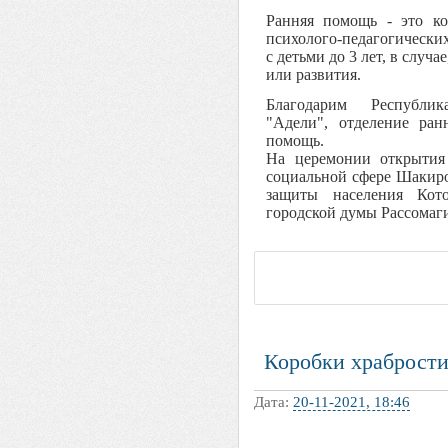
Ранняя помощь - это к
психолого-педагогически
с детьми до 3 лет, в случ
или развития.
Благодарим Республи
"Адели", отделение ра
помощь.
На церемонии открытия
социальной сфере Шакиро
защиты населения Кото
городской думы Рассомагин
Коробки храброст
Дата:
20-11-2021, 18:46