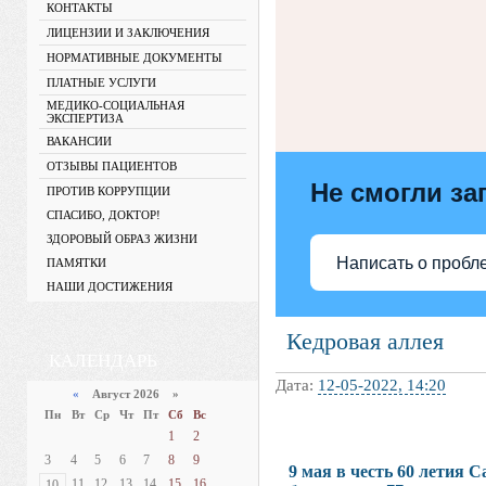
КОНТАКТЫ
ЛИЦЕНЗИИ И ЗАКЛЮЧЕНИЯ
НОРМАТИВНЫЕ ДОКУМЕНТЫ
ПЛАТНЫЕ УСЛУГИ
МЕДИКО-СОЦИАЛЬНАЯ
ЭКСПЕРТИЗА
ВАКАНСИИ
ОТЗЫВЫ ПАЦИЕНТОВ
Не смогли за
ПРОТИВ КОРРУПЦИИ
СПАСИБО, ДОКТОР!
ЗДОРОВЫЙ ОБРАЗ ЖИЗНИ
Написать о пробл
ПАМЯТКИ
НАШИ ДОСТИЖЕНИЯ
Кедровая аллея
КАЛЕНДАРЬ
Дата:
12-05-2022, 14:20
«
Август 2026 »
Пн
Вт
Ср
Чт
Пт
Сб
Вс
1
2
3
4
5
6
7
8
9
9 мая в честь 60 летия 
11
12
13
14
15
16
10