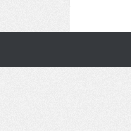
__________ _____________ __
______________ __________ _
_______ _____ _________ ____
____ _______ ______ ______ _
____ ________ _______ _____