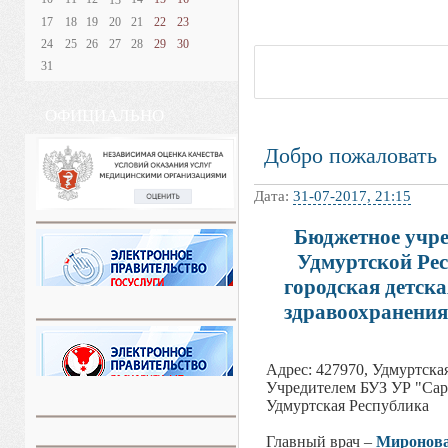
13
17
18
19
20
21
22
23
24
25
26
27
28
29
30
31
ОФИЦИАЛЬНО
Добро пожаловать
Дата:
31-07-2017, 21:15
Бюджетное учре
Удмуртской Ре
городская детск
здравоохранения
Адрес: 427970, Удмуртская
Учредителем БУЗ УР "Сар
Удмуртская Республика
Главный врач –
Миронова