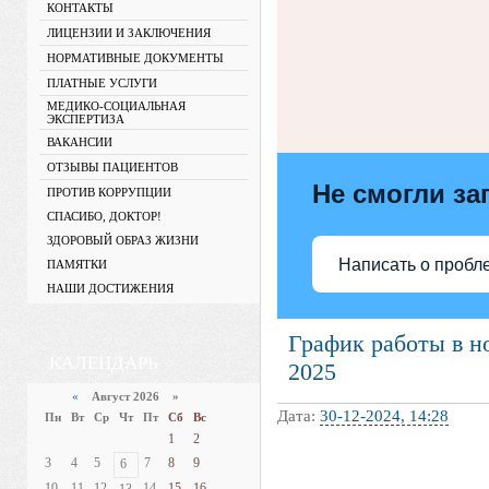
КОНТАКТЫ
ЛИЦЕНЗИИ И ЗАКЛЮЧЕНИЯ
НОРМАТИВНЫЕ ДОКУМЕНТЫ
ПЛАТНЫЕ УСЛУГИ
МЕДИКО-СОЦИАЛЬНАЯ
ЭКСПЕРТИЗА
ВАКАНСИИ
ОТЗЫВЫ ПАЦИЕНТОВ
Не смогли за
ПРОТИВ КОРРУПЦИИ
СПАСИБО, ДОКТОР!
ЗДОРОВЫЙ ОБРАЗ ЖИЗНИ
Написать о пробл
ПАМЯТКИ
НАШИ ДОСТИЖЕНИЯ
График работы в н
КАЛЕНДАРЬ
2025
«
Август 2026 »
Дата:
30-12-2024, 14:28
Пн
Вт
Ср
Чт
Пт
Сб
Вс
1
2
3
4
5
7
8
9
6
10
11
12
14
15
16