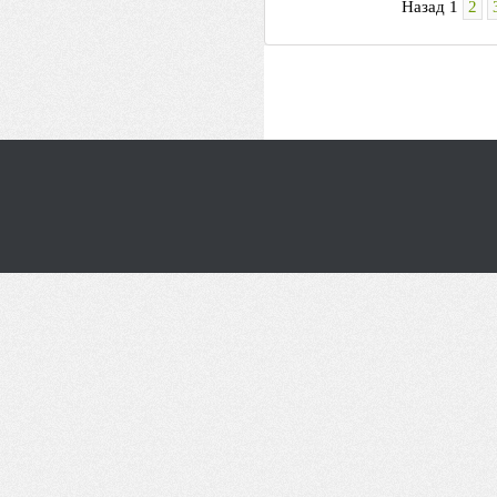
Назад
1
2
__________ _____________ __
______________ __________ _
_______ _____ _________ ____
____ _______ ______ ______ _
____ ________ _______ _____